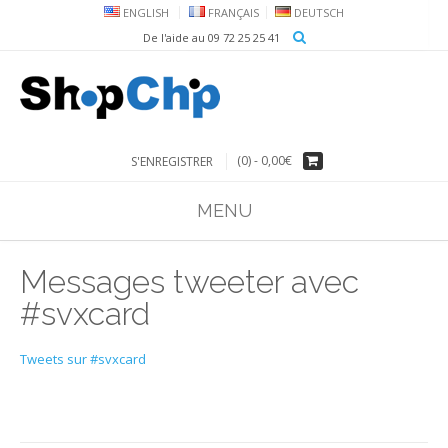
ENGLISH
FRANÇAIS
DEUTSCH
De l'aide au 09 72 25 25 41
(0) -
0,00€
S'ENREGISTRER
MENU
Messages tweeter avec
#svxcard
Tweets sur #svxcard