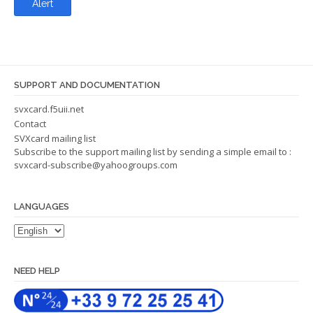
a
t
i
o
SUPPORT AND DOCUMENTATION
n
svxcard.f5uii.net
Contact
SVXcard mailing list
Subscribe to the support mailing list by sending a simple email to :
svxcard-subscribe@yahoogroups.com
LANGUAGES
NEED HELP