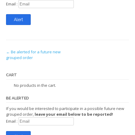
Email :
P
←
Be alerted for a future new
grouped order
o
s
CART
t
No products in the cart.
n
BE ALERTED
a
If you would be interested to participate in a possible future new
v
grouped order,
leave your email below to be reported!
i
Email :
g