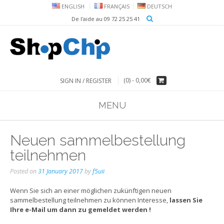
ENGLISH
FRANÇAIS
DEUTSCH
De l'aide au 09 72 25 25 41
(0) -
0,00€
SIGN IN / REGISTER
MENU
Neuen sammelbestellung
teilnehmen
Posted on
31 January 2017
by
f5uii
Wenn Sie sich an einer möglichen zukünftigen neuen
sammelbestellung teilnehmen zu können Interesse,
lassen Sie
Ihre e-Mail um dann zu gemeldet werden !